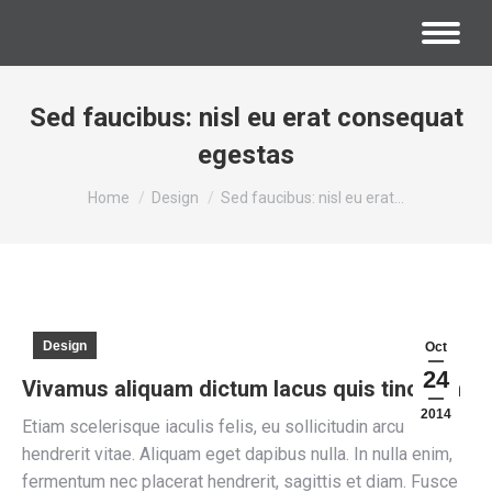
Sed faucibus: nisl eu erat consequat
egestas
You are here:
Home
Design
Sed faucibus: nisl eu erat…
Design
Oct
24
Vivamus aliquam dictum lacus quis tincidun
2014
Etiam scelerisque iaculis felis, eu sollicitudin arcu
hendrerit vitae. Aliquam eget dapibus nulla. In nulla enim,
fermentum nec placerat hendrerit, sagittis et diam. Fusce