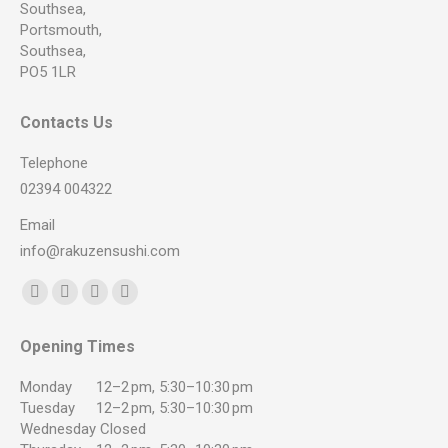
Southsea,
Portsmouth,
Southsea,
PO5 1LR
Contacts Us
Telephone
02394 004322
Email
info@rakuzensushi.com
Find us on:
Facebook
YouTube
Instagram
Whatsapp
page
page
page
page
Opening Times
opens
opens
opens
opens
in
in
in
in
Monday
12–2 pm, 5:30–10:30 pm
new
new
new
new
Tuesday
12–2 pm, 5:30–10:30 pm
Wednesday
Closed
window
window
window
window