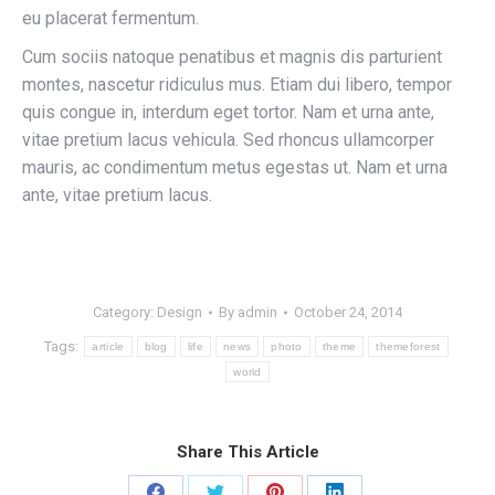
eu placerat fermentum.
Cum sociis natoque penatibus et magnis dis parturient
montes, nascetur ridiculus mus. Etiam dui libero, tempor
quis congue in, interdum eget tortor. Nam et urna ante,
vitae pretium lacus vehicula. Sed rhoncus ullamcorper
mauris, ac condimentum metus egestas ut. Nam et urna
ante, vitae pretium lacus.
Category:
Design
By
admin
October 24, 2014
Tags:
article
blog
life
news
photo
theme
themeforest
world
Share This Article