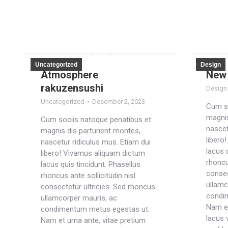
Uncategorized
Design
Atmosphere
New 
rakuzensushi
Design
Uncategorized
December 2, 2023
Cum so
magnis
Cum sociis natoque penatibus et
nascet
magnis dis parturient montes,
libero
nascetur ridiculus mus. Etiam dui
lacus 
libero! Vivamus aliquam dictum
rhoncu
lacus quis tincidunt. Phasellus
consec
rhoncus ante sollicitudin nisl
ullamc
consectetur ultricies. Sed rhoncus
condi
ullamcorper mauris, ac
Nam et
condimentum metus egestas ut.
lacus 
Nam et urna ante, vitae pretium