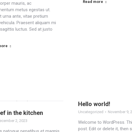
Read more
orper mauris, ac
mentum metus egestas ut.
 urna ante, vitae pretium
vehicula. Praesent aliquam mi
sagittis luctus. Sed at justo
more
Hello world!
f in the kitchen
Uncategorized
November 9, 
ecember 2, 2023
Welcome to WordPress. This 
post. Edit or delete it, then s
s natoque penatibus et magnis