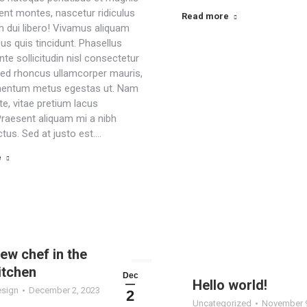
ient montes, nascetur ridiculus
Read more
m dui libero! Vivamus aliquam
us quis tincidunt. Phasellus
te sollicitudin nisl consectetur
 Sed rhoncus ullamcorper mauris,
mentum metus egestas ut. Nam
te, vitae pretium lacus
Praesent aliquam mi a nibh
uctus. Sed at justo est.…
e
ew chef in the
itchen
Dec
Hello world!
sign
December 2, 2023
2
Uncategorized
November 9