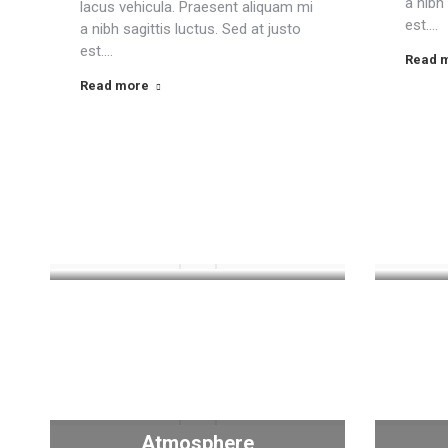
a nibh 
lacus vehicula. Praesent aliquam mi
est.…
a nibh sagittis luctus. Sed at justo
est.…
Read 
Read more
Atmosphere
rakuzensushi
New
Uncategorized
December 2, 2023
Atmosphere