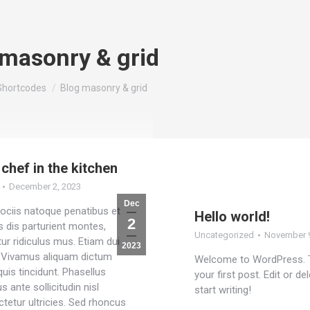
 masonry & grid
ere:
Shortcodes
Blog masonry & grid
chef in the kitchen
December 2, 2023
Dec
ciis natoque penatibus et
Hello world!
2
 dis parturient montes,
Uncategorized
November 9
ur ridiculus mus. Etiam dui
2023
! Vivamus aliquam dictum
Welcome to WordPress. T
quis tincidunt. Phasellus
your first post. Edit or del
s ante sollicitudin nisl
start writing!
tetur ultricies. Sed rhoncus