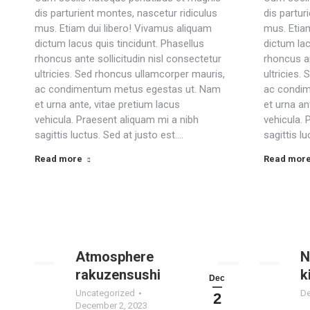
dis parturient montes, nascetur ridiculus
dis partur
mus. Etiam dui libero! Vivamus aliquam
mus. Etia
dictum lacus quis tincidunt. Phasellus
dictum lac
rhoncus ante sollicitudin nisl consectetur
rhoncus an
ultricies. Sed rhoncus ullamcorper mauris,
ultricies.
ac condimentum metus egestas ut. Nam
ac condi
et urna ante, vitae pretium lacus
et urna an
vehicula. Praesent aliquam mi a nibh
vehicula. 
sagittis luctus. Sed at justo est.…
sagittis l
Read more
Read mor
Atmosphere
N
rakuzensushi
k
Dec
Uncategorized
De
2
December 2, 2023