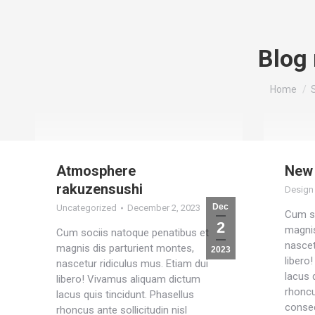
Blog
You are h
Home
Atmosphere
New 
rakuzensushi
Design
Dec
Uncategorized
December 2, 2023
Cum so
2
magnis
Cum sociis natoque penatibus et
nascet
magnis dis parturient montes,
2023
libero
nascetur ridiculus mus. Etiam dui
lacus 
libero! Vivamus aliquam dictum
rhoncu
lacus quis tincidunt. Phasellus
consec
rhoncus ante sollicitudin nisl