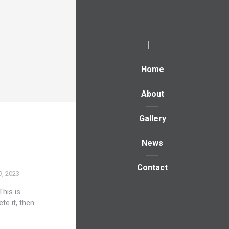
Home
About
Gallery
News
Contact
, 2023
his is
ete it, then