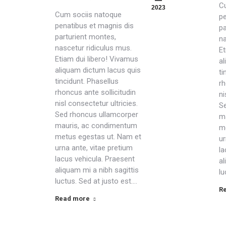
C
2023
Cum sociis natoque
pe
penatibus et magnis dis
pa
parturient montes,
na
nascetur ridiculus mus.
Et
Etiam dui libero! Vivamus
al
aliquam dictum lacus quis
ti
tincidunt. Phasellus
rh
rhoncus ante sollicitudin
ni
nisl consectetur ultricies.
S
Sed rhoncus ullamcorper
m
mauris, ac condimentum
m
metus egestas ut. Nam et
ur
urna ante, vitae pretium
la
lacus vehicula. Praesent
al
aliquam mi a nibh sagittis
lu
luctus. Sed at justo est.…
R
Read more