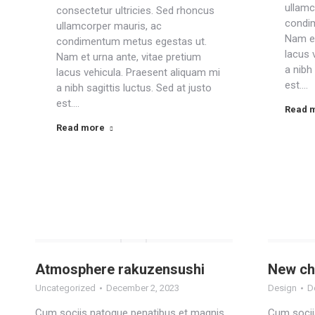
ullamc
consectetur ultricies. Sed rhoncus
condi
ullamcorper mauris, ac
Nam et
condimentum metus egestas ut.
lacus 
Nam et urna ante, vitae pretium
a nibh 
lacus vehicula. Praesent aliquam mi
est.…
a nibh sagittis luctus. Sed at justo
est.…
Read 
Read more
Atmosphere rakuzensushi
New che
Uncategorized
December 2, 2023
Design
D
Cum sociis natoque penatibus et magnis
Cum socii