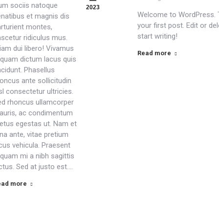
um sociis natoque
2023
Welcome to WordPress. T
natibus et magnis dis
your first post. Edit or del
rturient montes,
start writing!
scetur ridiculus mus.
iam dui libero! Vivamus
Read more
iquam dictum lacus quis
ncidunt. Phasellus
oncus ante sollicitudin
sl consectetur ultricies.
ed rhoncus ullamcorper
auris, ac condimentum
etus egestas ut. Nam et
na ante, vitae pretium
cus vehicula. Praesent
iquam mi a nibh sagittis
ctus. Sed at justo est.…
ead more