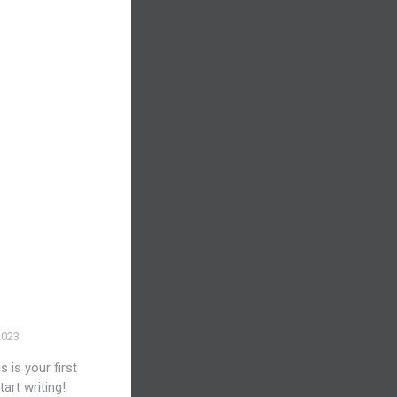
2023
is your first
tart writing!