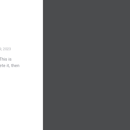
, 2023
his is
ete it, then