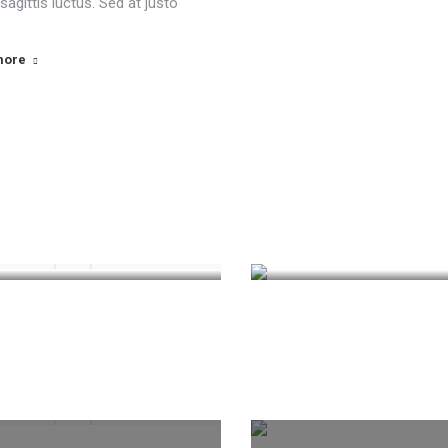
sagittis luctus. Sed at justo
more
 chef in the kitchen
Hello world
Design
December 2, 2023
Uncategorized
Novembe