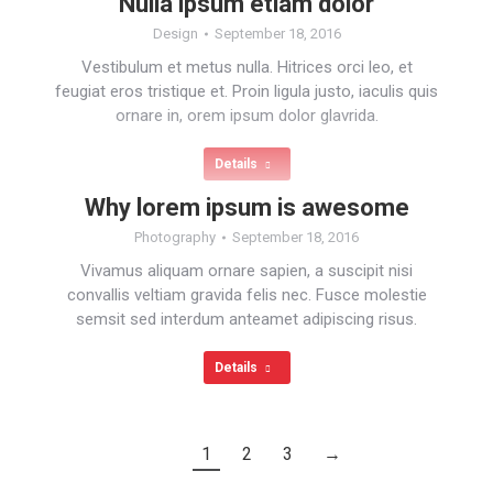
Nulla ipsum etiam dolor
Design
September 18, 2016
Vestibulum et metus nulla. Hitrices orci leo, et
feugiat eros tristique et. Proin ligula justo, iaculis quis
ornare in, orem ipsum dolor glavrida.
Details
Why lorem ipsum is awesome
Photography
September 18, 2016
Vivamus aliquam ornare sapien, a suscipit nisi
convallis veltiam gravida felis nec. Fusce molestie
semsit sed interdum anteamet adipiscing risus.
Details
1
2
3
→