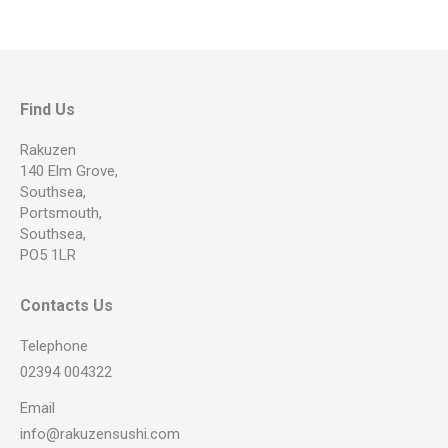
Find Us
Rakuzen
140 Elm Grove,
Southsea,
Portsmouth,
Southsea,
PO5 1LR
Contacts Us
Telephone
02394 004322
Email
info@rakuzensushi.com