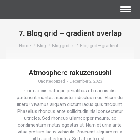
7. Blog grid – gradient overlap
You are here:
Home
Blog
Blog grid
7. Blog grid – gradient…
Atmosphere rakuzensushi
Uncategorized
December 2, 2023
Cum sociis natoque penatibus et magnis dis
parturient montes, nascetur ridiculus mus. Etiam dui
libero! Vivamus aliquam dictum lacus quis tincidunt.
Phasellus rhoncus ante sollicitudin nisl consectetur
ultricies. Sed rhoncus ullamcorper mauris, ac
condimentum metus egestas ut. Nam et urna ante,
vitae pretium lacus vehicula. Praesent aliquam mi a
nibh sagittis luctus. Sed at justo est.…