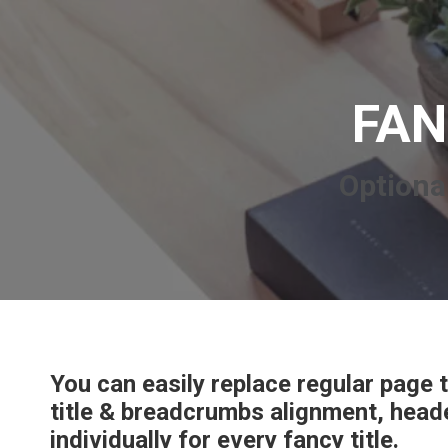
FAN
Optional
You can easily replace regular page ti
title & breadcrumbs alignment, heade
individually for every fancy title.