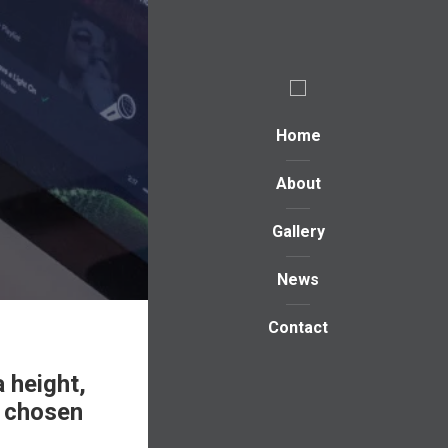
Home
About
Gallery
News
Contact
a height,
e chosen