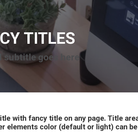
CY TITLES
 subtitle goes here
tle with fancy title on any page. Title are
r elements color (default or light) can b