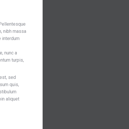
 Pellentesque
m, nibh massa
e interdum
e, nunc a
entum turpis,
 est, sed
psum quis,
estibulum
in aliquet