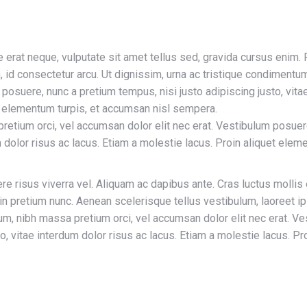
 erat neque, vulputate sit amet tellus sed, gravida cursus enim.
 id consectetur arcu. Ut dignissim, urna ac tristique condimentu
 posuere, nunc a pretium tempus, nisi justo adipiscing justo, vita
et elementum turpis, et accumsan nisl sempera.
retium orci, vel accumsan dolor elit nec erat. Vestibulum posuer
m dolor risus ac lacus. Etiam a molestie lacus. Proin aliquet elem
re risus viverra vel. Aliquam ac dapibus ante. Cras luctus mollis
in pretium nunc. Aenean scelerisque tellus vestibulum, laoreet i
um, nibh massa pretium orci, vel accumsan dolor elit nec erat. V
o, vitae interdum dolor risus ac lacus. Etiam a molestie lacus. Pro