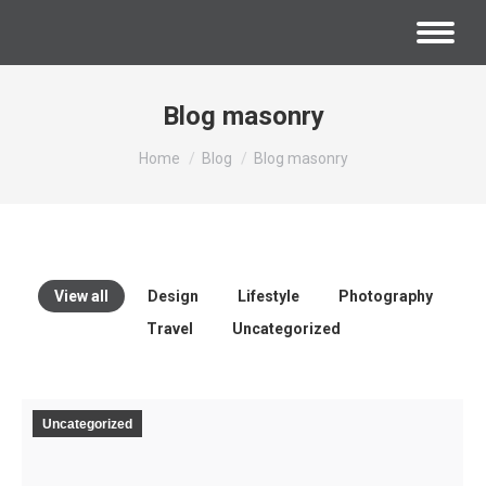
Blog masonry
You are here:
Home
Blog
Blog masonry
View all
Design
Lifestyle
Photography
Travel
Uncategorized
Uncategorized