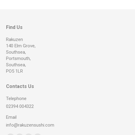
Find Us
Rakuzen
140 Elm Grove,
Southsea,
Portsmouth,
Southsea,
PO5 1LR
Contacts Us
Telephone
02394 004322
Email
info@rakuzensushi.com